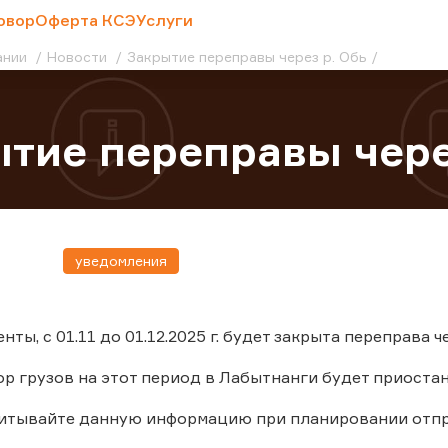
овор
Оферта КСЭ
Услуги
ании
Новости
Закрытие переправы через р. Обь
тие переправы чере
уведомления
ты, с 01.11 до 01.12.2025 г. будет закрыта переправа
ор грузов на этот период в Лабытнанги будет приоста
читывайте данную информацию при планировании отпр