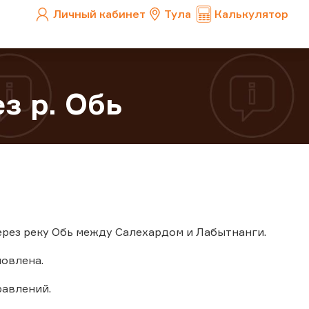
Личный кабинет
Тула
Калькулятор
з р. Обь
 через реку Обь между Салехардом и Лабытнанги.
новлена.
авлений.