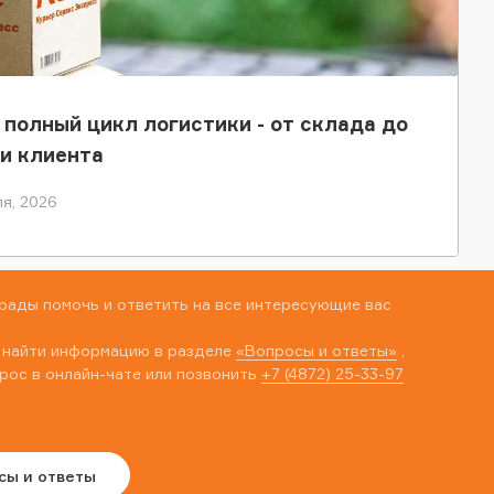
 полный цикл логистики - от склада до
и клиента
я, 2026
рады помочь и ответить на все интересующие вас
 найти информацию в разделе
«Вопросы и ответы»
,
рос в онлайн-чате или позвонить
+7 (4872) 25-33-97
сы и ответы