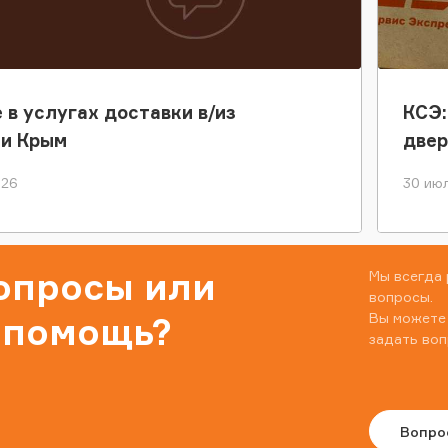
 в услугах доставки в/из
КСЭ:
ки Крым
двер
026
30 июл
вопросы или
Мы всегда 
вопросы.
Вы можете
 помощь?
задать воп
Вопро