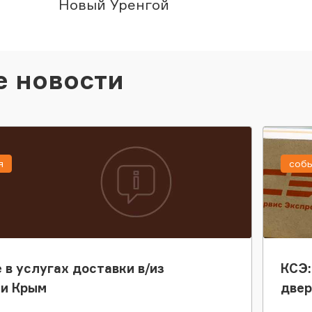
Новый Уренгой
е новости
я
соб
 в услугах доставки в/из
КСЭ:
ки Крым
двер