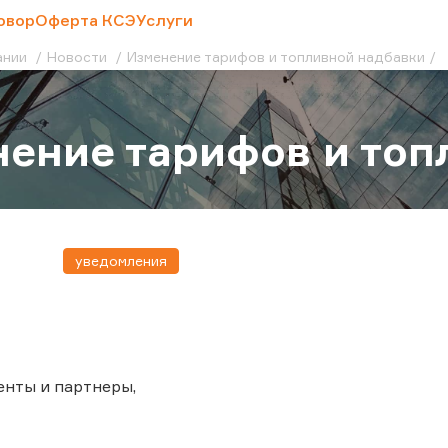
овор
Оферта КСЭ
Услуги
ании
Новости
Изменение тарифов и топливной надбавки
ение тарифов и топ
уведомления
нты и партнеры,