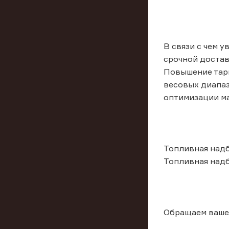
В связи с чем у
срочной достав
Повышение тари
весовых диапаз
оптимизации ма
Топливная надб
Топливная надб
Обращаем ваше 