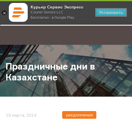
Курьер Сервис Экспресс
Установить
Courier Service LLC
Бесплатно - в Google Play
Главная
О компании
Новости
Праздничные дни в Казахстане
;
Праздничные дни в
Казахстане
уведомления
19 марта, 2014