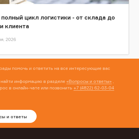
 полный цикл логистики - от склада до
и клиента
я, 2026
рады помочь и ответить на все интересующие вас
 найти информацию в разделе
«Вопросы и ответы»
,
рос в онлайн-чате или позвонить
+7 (4822) 62-03-04
сы и ответы