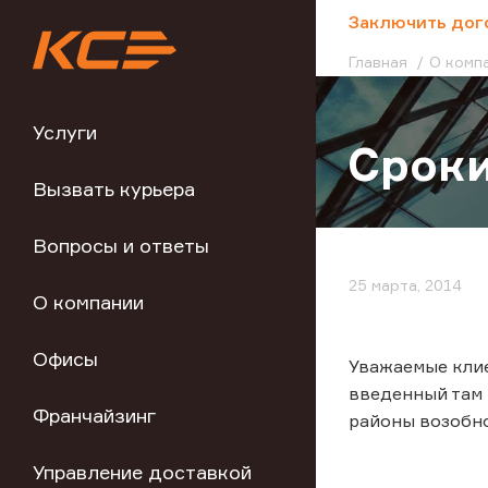
;
Заключить дог
Главная
О комп
Услуги
Сроки
Вызвать курьера
Вопросы и ответы
25 марта, 2014
О компании
Офисы
Уважаемые клие
введенный там 
Франчайзинг
районы возобно
Управление доставкой