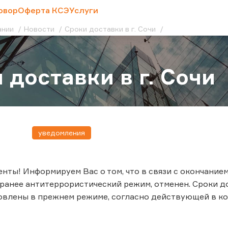
овор
Оферта КСЭ
Услуги
ании
Новости
Сроки доставки в г. Сочи
 доставки в г. Сочи
уведомления
нты! Информируем Вас о том, что в связи с окончанием
ранее антитеррористический режим, отменен. Сроки 
влены в прежнем режиме, согласно действующей в ко