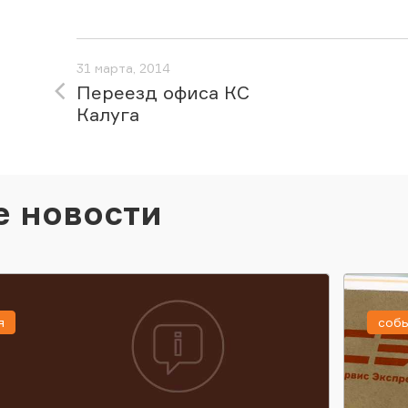
31 марта, 2014
Переезд офиса КС
Калуга
е новости
я
соб