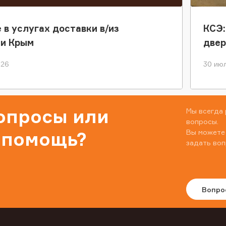
 в услугах доставки в/из
КСЭ:
ки Крым
двер
026
30 июл
вопросы или
Мы всегда 
вопросы.
Вы можете
 помощь?
задать воп
Вопро