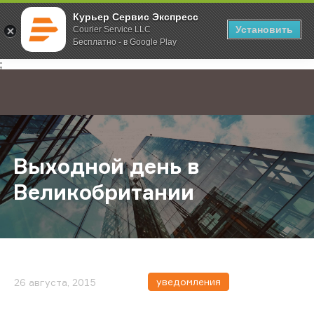
Курьер Сервис Экспресс
Установить
Courier Service LLC
Бесплатно - в Google Play
Главная
О компании
Новости
Выходной день в Великобритании
;
Выходной день в
Великобритании
уведомления
26 августа, 2015