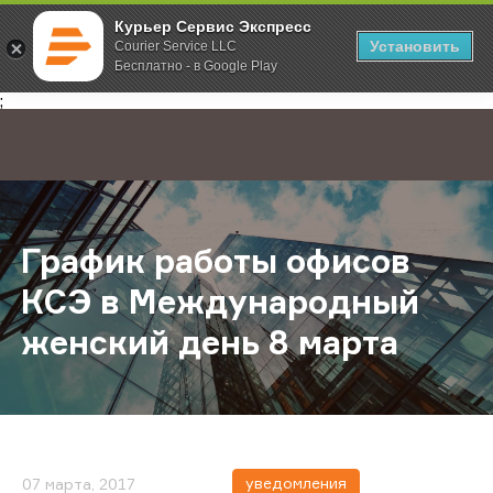
Курьер Сервис Экспресс
Установить
Courier Service LLC
Бесплатно - в Google Play
Главная
О компании
Новости
График работы офисов КСЭ в Меж
;
График работы офисов
КСЭ в Международный
женский день 8 марта
уведомления
07 марта, 2017