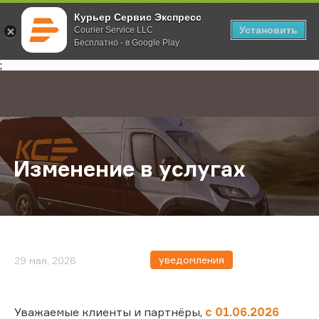
Курьер Сервис Экспресс
Установить
Courier Service LLC
Бесплатно - в Google Play
Главная
О компании
Новости
Изменение в услугах
;
Изменение в услугах
уведомления
29 мая, 2026
Уважаемые клиенты и партнёры,
с 01.06.2026