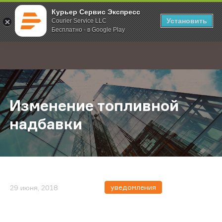
Курьер Сервис Экспресс
Установить
Courier Service LLC
Бесплатно - в Google Play
Главная
О компании
Новости
Изменение топливной надбавки
;
Изменение топливной
надбавки
уведомления
29 июня, 2018