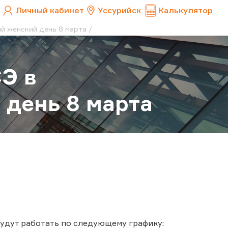
Личный кабинет
Уссурийск
Калькулятор
й женский день 8 марта
Э в
день 8 марта
удут работать по следующему графику: