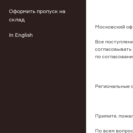
Оформить пропуск на
склад
Московский офи
In English
Все поступлени
согласовывать 
по согласовани
Региональные о
Примите, пожал
По всем вопрос