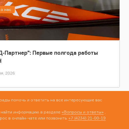
о нас
-Партнер": Первые полгода работы
Н
я, 2026
рады помочь и ответить на все интересующие вас
 найти информацию в разделе
«Вопросы и ответы»
,
рос в онлайн-чате или позвонить
+7 (4234) 21-00-19