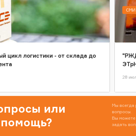
СМИ 
ый цикл логистики - от склада до
"РЖД
ента
ЭТр
28 июл
вопросы или
Мы всегда 
вопросы.
Вы можете
 помощь?
задать воп