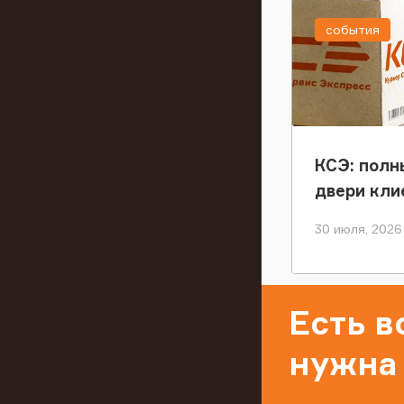
события
КСЭ: полн
двери кли
30 июля, 2026
Есть 
нужна