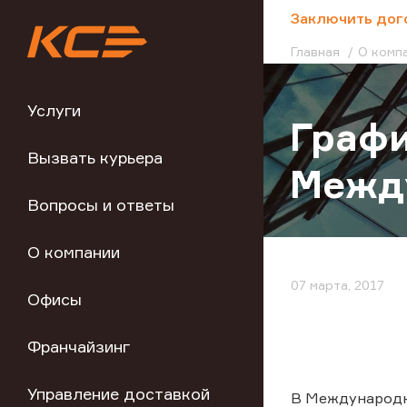
;
Заключить дог
Главная
О комп
Услуги
Графи
Вызвать курьера
Между
Вопросы и ответы
О компании
07 марта, 2017
Офисы
Франчайзинг
Управление доставкой
В Международны