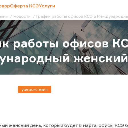
овор
Оферта КСЭ
Услуги
ании
Новости
График работы офисов КСЭ в Международны
к работы офисов КС
народный женский 
уведомления
й женский день, который будет 8 марта, офисы КСЭ б