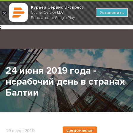
Курьер Сервис Экспресс
Установить
Courier Service LLC
Бесплатно - в Google Play
Главная
О компании
Новости
24 июня 2019 года - нерабочий де
;
24 июня 2019 года -
нерабочий день в странах
Балтии
уведомления
19 июня, 2019