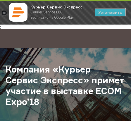
Курьер Сервис Экспресс
Установить
Courier Service LLC
Бесплатно - в Google Play
Главная
О компании
Новости
Компания «Курьер Сервис Экспрес
;
Компания «Курьер
Сервис Экспресс» примет
участие в выставке ECOM
Expo’18