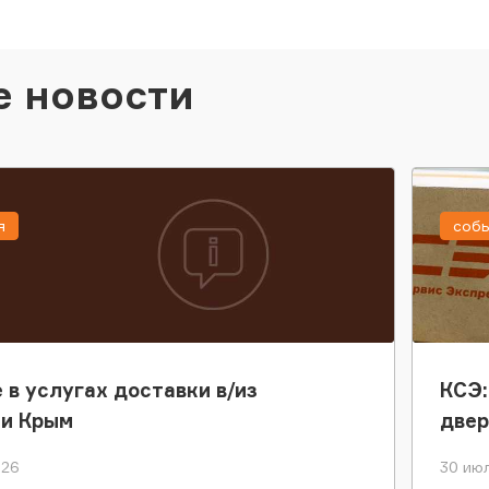
е новости
я
соб
 в услугах доставки в/из
КСЭ:
ки Крым
двер
026
30 июл