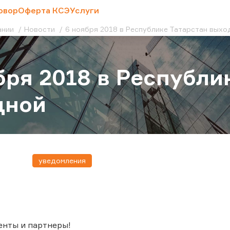
овор
Оферта КСЭ
Услуги
ании
Новости
6 ноября 2018 в Республике Татарстан выхо
бря 2018 в Республи
дной
уведомления
енты и партнеры!