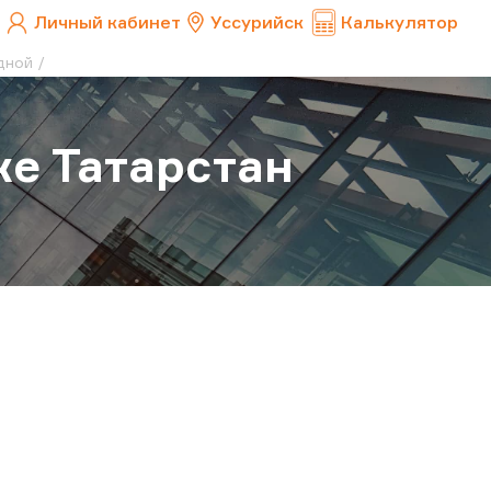
Личный кабинет
Уссурийск
Калькулятор
дной
ке Татарстан