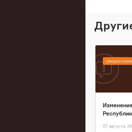
Други
уведомлени
Изменение
Республи
07 августа, 2