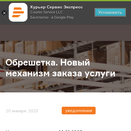
Курьер Сервис Экспресс
Установить
Courier Service LLC
Бесплатно - в Google Play
Главная
О компании
Новости
Обрешетка. Новый механизм заказ
;
Обрешетка. Новый
механизм заказа услуги
уведомления
10 января, 2023