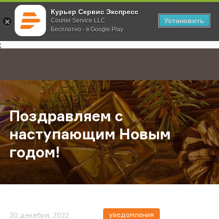
Курьер Сервис Экспресс
Установить
Courier Service LLC
Бесплатно - в Google Play
Главная
О компании
Новости
Поздравляем с наступающим Нов
;
Поздравляем с
наступающим Новым
годом!
уведомления
30 декабря, 2022