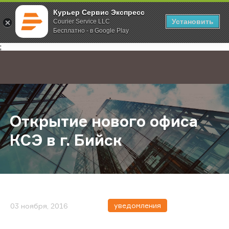
Курьер Сервис Экспресс
Установить
Courier Service LLC
Бесплатно - в Google Play
Главная
О компании
Новости
Открытие нового офиса КСЭ в г. 
;
Открытие нового офиса
КСЭ в г. Бийск
уведомления
03 ноября, 2016