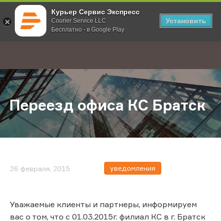
Курьер Сервис Экспресс
Установить
Courier Service LLC
Бесплатно - в Google Play
Главная
О компании
Новости
Переезд офиса КС Братск
;
Переезд офиса КС Братск
уведомления
26 февраля, 2015
Уважаемые клиенты и партнеры, информируем
вас о том, что с 01.03.2015г. филиал КС в г. Братск