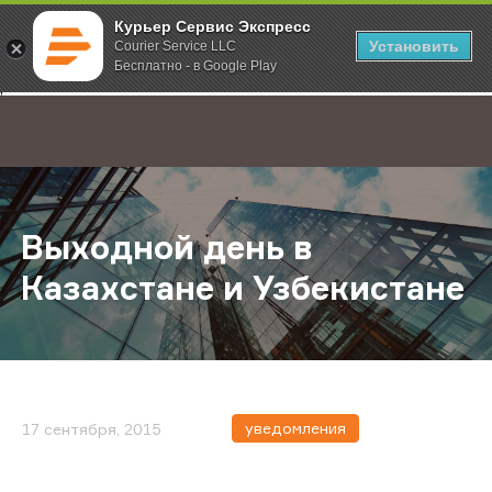
Курьер Сервис Экспресс
Установить
Courier Service LLC
Бесплатно - в Google Play
Главная
О компании
Новости
Выходной день в Казахстане и Уз
;
Выходной день в
Казахстане и Узбекистане
уведомления
17 сентября, 2015