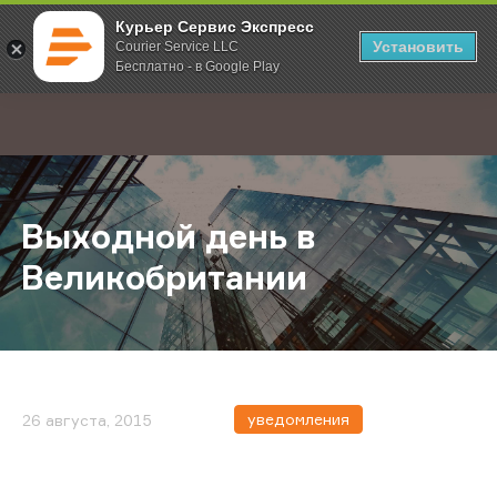
Курьер Сервис Экспресс
Установить
Courier Service LLC
Бесплатно - в Google Play
Главная
О компании
Новости
Выходной день в Великобритании
;
Выходной день в
Великобритании
уведомления
26 августа, 2015