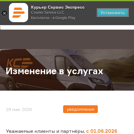
Курьер Сервис Экспресс
Установить
Courier Service LLC
Бесплатно - в Google Play
Главная
О компании
Новости
Изменение в услугах
;
Изменение в услугах
уведомления
29 мая, 2026
Уважаемые клиенты и партнёры,
с 01.06.2026