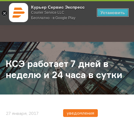
Курьер Сервис Экспресс
Установить
Courier Service LLC
Бесплатно - в Google Play
Главная
О компании
Новости
КСЭ работает 7 дней в неделю и 24
;
КСЭ работает 7 дней в
неделю и 24 часа в сутки
уведомления
27 января, 2017