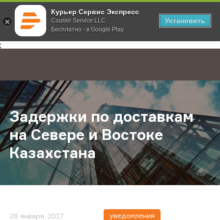
Курьер Сервис Экспресс
Установить
Courier Service LLC
Бесплатно - в Google Play
Главная
О компании
Новости
Задержки по доставкам на Севере
;
Задержки по доставкам
на Севере и Востоке
Казахстана
уведомления
26 января, 2017