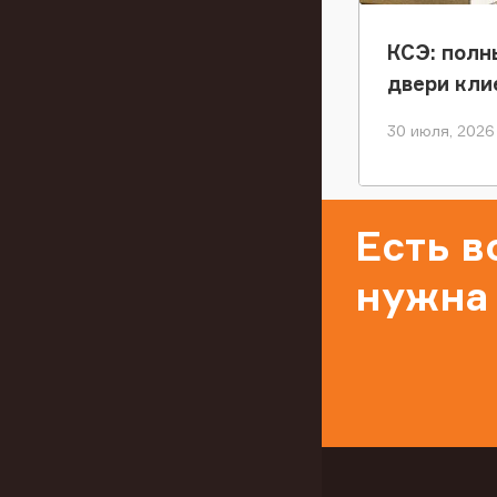
КСЭ: полн
двери кли
30 июля, 2026
Есть 
нужна