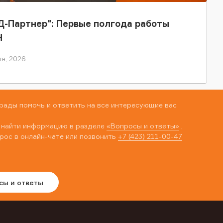
-Партнер": Первые полгода работы
Н
я, 2026
рады помочь и ответить на все интересующие вас
 найти информацию в разделе
«Вопросы и ответы»
,
рос в онлайн-чате или позвонить
+7 (423) 211-00-47
сы и ответы