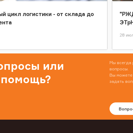
ый цикл логистики - от склада до
"РЖД
ента
ЭТр
28 июл
вопросы или
Мы всегда 
вопросы.
Вы можете
 помощь?
задать воп
Вопро