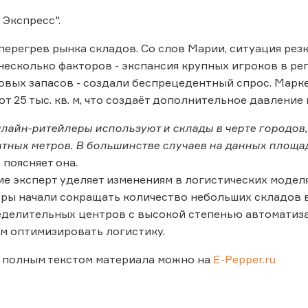
 Экспресс".
ерегрев рынка складов. Со слов Марии, ситуация резк
есколько факторов - экспансия крупных игроков в ре
овых запасов - создали беспрецедентный спрос. Марк
т 25 тыс. кв. м, что создаёт дополнительное давление 
лайн-ритейлеры используют и склады в черте городов, 
ратных метров. В большинстве случаев на данных площа
 - поясняет она.
е эксперт уделяет изменениям в логистических моделя
ры начали сокращать количество небольших складов в че
делительных центров с высокой степенью автоматизац
ем оптимизировать логистику.
 полным текстом материала можно на
E-Pepper.ru