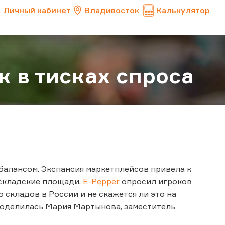
Личный кабинет
Владивосток
Калькулятор
к в тисках спроса
балансом. Экспансия маркетплейсов привела к
 складские площади.
E-Pepper
опросил игроков
 складов в России и не скажется ли это на
поделилась Мария Мартынова, заместитель