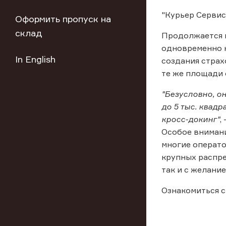
"Курьер Сервис
Оформить пропуск на
склад
Продолжается п
одновременно н
In English
создания страх
те же площади о
"Безусловно, он
до 5 тыс. квад
кросс-докинг"
,
Особое внимани
многие операто
крупных распре
так и с желани
Ознакомиться с