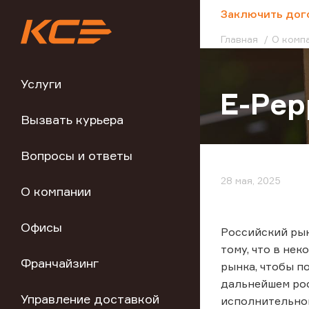
;
Заключить дог
Главная
О комп
Услуги
E-Pep
Вызвать курьера
Вопросы и ответы
28 мая, 2025
О компании
Офисы
Российский рын
тому, что в не
Франчайзинг
рынка, чтобы п
дальнейшем ро
Управление доставкой
исполнительно