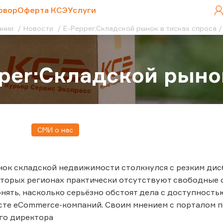
овор
Оферта КСЭ
Услуги
ании
Новости
E-Pepper:Складской рынок в тисках спроса
per:Складской рыно
СМИ о нас
ок складской недвижимости столкнулся с резким дис
которых регионах практически отсутствуют свободные
онять, насколько серьёзно обстоят дела с доступностью
сте eCommerce-компаний. Своим мнением с порталом 
го директора