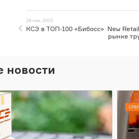
28 мая, 2025
КСЭ в ТОП-100 «Бибосс»
New Retai
рынке тр
е новости
СМИ 