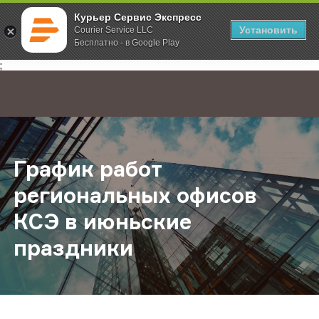
Курьер Сервис Экспресс
Установить
Courier Service LLC
Бесплатно - в Google Play
Главная
О компании
Новости
График работ региональных офис
;
График работ
региональных офисов
КСЭ в июньские
праздники