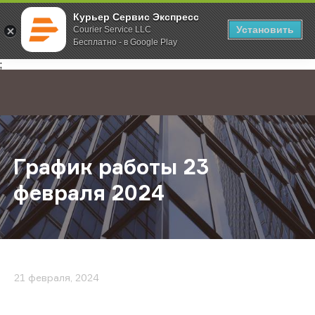
Курьер Сервис Экспресс
Установить
Courier Service LLC
Бесплатно - в Google Play
Главная
О компании
Новости
График работы 23 февраля 2024
;
График работы 23
февраля 2024
21 февраля, 2024