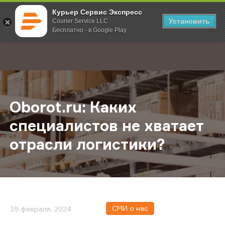
Курьер Сервис Экспресс
Установить
Courier Service LLC
Бесплатно - в Google Play
Главная
О компании
Новости
Oborot.ru: Каких специалистов не
;
Oborot.ru: Каких
специалистов не хватает
отрасли логистики?
СМИ о нас
19 февраля, 2024