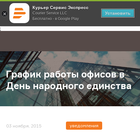
Курьер Сервис Экспресс
Установить
Courier Service LLC
Бесплатно - в Google Play
Главная
О компании
Новости
График работы офисов в День на
;
График работы офисов в
День народного единства
уведомления
03 ноября, 2015