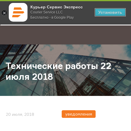
Курьер Сервис Экспресс
Установить
Courier Service LLC
Бесплатно - в Google Play
Главная
О компании
Новости
Технические работы 22 июля 201
;
Технические работы 22
июля 2018
уведомления
20 июля, 2018