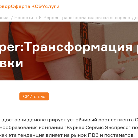
овор
Оферта КСЭ
Услуги
ании
Новости
E-Pepper:Трансформация рынка экспресс-до
per:Трансформация 
вки
СМИ о нас
-доставки демонстрирует устойчивый рост сегмента 
нообразования компании "Курьер Сервис Экспресс" п
 как эта тенденция влияет на рынок ПВЗ и постаматов.