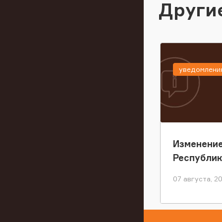
Други
уведомлени
Изменение
Республи
07 августа, 2