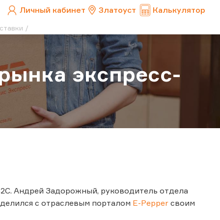
Личный кабинет
Златоуст
Калькулятор
ставки
рынка экспресс-
C2C. Андрей Задорожный, руководитель отдела
оделился с отраслевым порталом
E-Pepper
своим