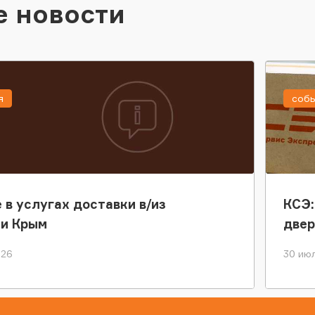
е новости
я
соб
 в услугах доставки в/из
КСЭ:
ки Крым
двер
026
30 июл