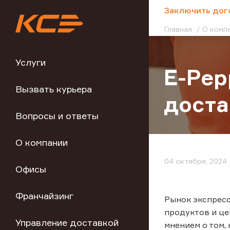
;
Заключить дог
Главная
О комп
Услуги
E-Pep
Вызвать курьера
доста
Вопросы и ответы
О компании
04 октября, 2024
Офисы
Франчайзинг
Рынок экспресс
продуктов и це
Управление доставкой
мнением о том,