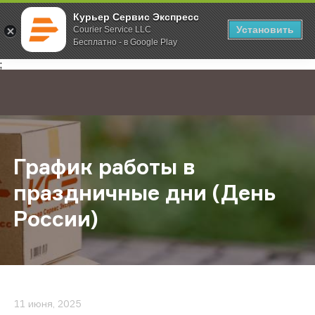
Курьер Сервис Экспресс
Установить
Courier Service LLC
Бесплатно - в Google Play
Главная
О компании
Новости
График работы в праздничные дни
;
График работы в
праздничные дни (День
России)
11 июня, 2025