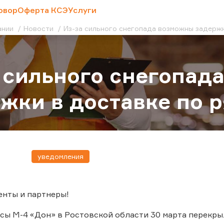
овор
Оферта КСЭ
Услуги
ании
Новости
Из-за сильного снегопада возможны задержк
 сильного снегопад
жки в доставке по 
уведомления
енты и партнеры!
ссы М-4 «Дон» в Ростовской области 30 марта перекр