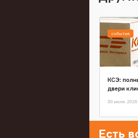
события
КСЭ: полн
двери кли
30 июля, 2026
Есть 