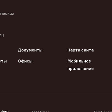
ических
иц
Документы
Карта сайта
еты
Офисы
Мобильное
приложение
офис
Телефоны
График р