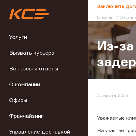
;
Заключить дог
Главная
О комп
Услуги
Из-за
Вызвать курьера
задер
Вопросы и ответы
О компании
31 марта, 2023
Офисы
Франчайзинг
Уважаемые кли
На участке тра
Управление доставкой