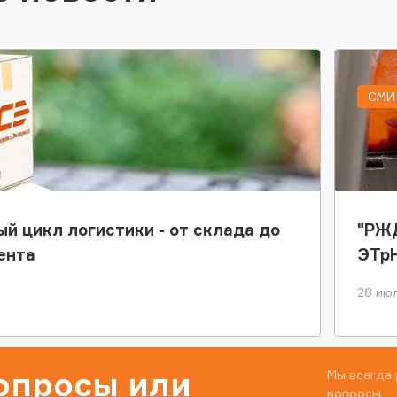
СМИ 
ый цикл логистики - от склада до
"РЖД
ента
ЭТр
28 июл
вопросы или
Мы всегда 
вопросы.