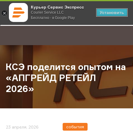
Курьер Сервис Экспресс
Установить
Courier Service LLC
Бесплатно - в Google Play
Главная
О компании
Новости
КСЭ поделится опытом на «АПГР
;
КСЭ поделится опытом на
«АПГРЕЙД РЕТЕЙЛ
2026»
события
23 апреля, 2026