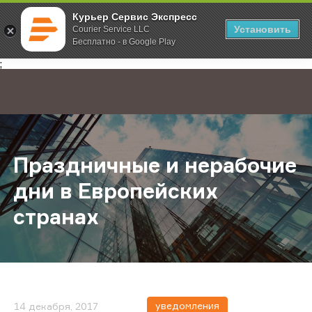
Курьер Сервис Экспресс
Установить
Courier Service LLC
Бесплатно - в Google Play
Главная
О компании
Новости
Праздничные и нерабочие дни в Е
;
Праздничные и нерабочие
дни в Европейских
странах
уведомления
14 декабря, 2017