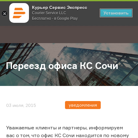
Курьер Сервис Экспресс
Установить
Courier Service LLC
Бесплатно - в Google Play
Главная
О компании
Новости
Переезд офиса КС Сочи
;
Переезд офиса КС Сочи
уведомления
03 июля, 2015
Уважаемые клиенты и партнеры, информируем
вас о том, что офис КС Сочи находится по новому