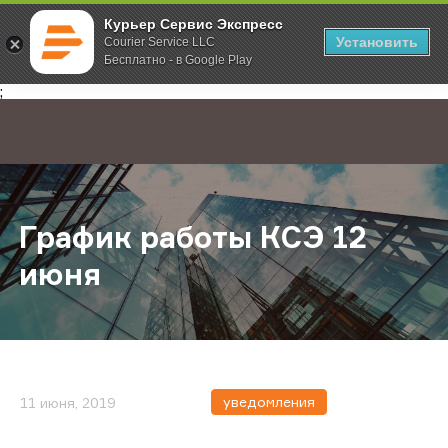
Курьер Сервис Экспресс
Установить
Courier Service LLC
Бесплатно - в Google Play
Главная
О компании
Новости
График работы КСЭ 12 июня
;
График работы КСЭ 12
июня
уведомления
11 июня, 2019