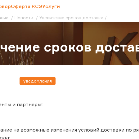
овор
Оферта КСЭ
Услуги
ании
Новости
Увеличение сроков доставки
чение сроков доста
уведомления
енты и партнёры!
ние на возможные изменения условий доставки по ряд
ода: