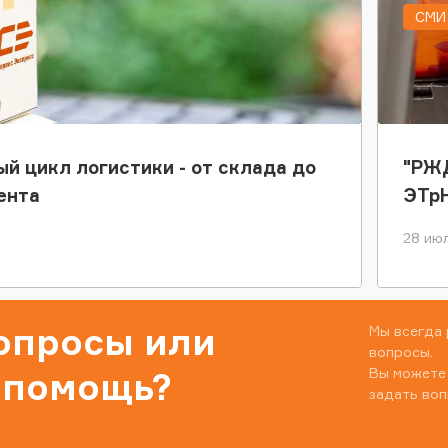
СМИ 
ый цикл логистики - от склада до
"РЖД
ента
ЭТр
28 июл
вопросы или
Мы всегда 
вопросы.
Вы можете
 помощь?
задать воп