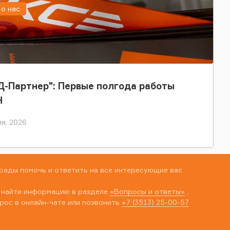
о нас
-Партнер": Первые полгода работы
Н
я, 2026
рады помочь и ответить на все интересующие вас
 найти информацию в разделе
«Вопросы и ответы»
,
рос в онлайн-чате или позвонить
+7 (3513) 25-00-57