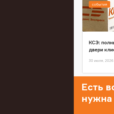
события
КСЭ: полн
двери кли
30 июля, 2026
Есть 
нужна