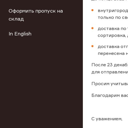
Оформить пропуск на
внутригород
только по св
склад
доставка по
In English
сортировка, 
доставка отп
перенесена н
После 23 декаб
для отправлени
Просим учитыв
Благодарим вас
С уважением,