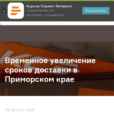
Курьер Сервис Экспресс
Установить
Courier Service LLC
Бесплатно - в Google Play
Главная
О компании
Новости
Временное увеличение сроков до
;
Временное увеличение
сроков доставки в
Приморском крае
29 августа, 2023