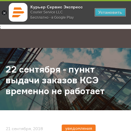
Курьер Сервис Экспресс
Установить
Courier Service LLC
Бесплатно - в Google Play
Главная
О компании
Новости
22 сентября - пункт выдачи заказ
;
22 сентября - пункт
выдачи заказов КСЭ
временно не работает
уведомления
21 сентября, 2018