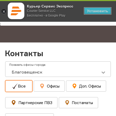
Курьер Сервис Экспресс
Установить
Courier Service LLC
Бесплатно - в Google Play
Главная
Контакты
;
Контакты
Показать офисы города:
Благовещенск
Все
Офисы
Доп. Офисы
Партнерские ПВЗ
Постаматы