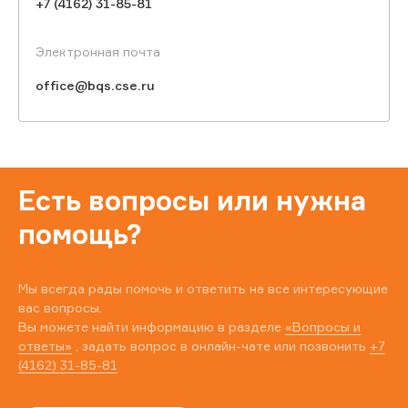
+7 (4162) 31-85-81
Электронная почта
office@bqs.cse.ru
Есть вопросы или нужна
помощь?
Мы всегда рады помочь и ответить на все интересующие
вас вопросы.
Вы можете найти информацию в разделе
«Вопросы и
ответы»
, задать вопрос в онлайн-чате или позвонить
+7
(4162) 31-85-81