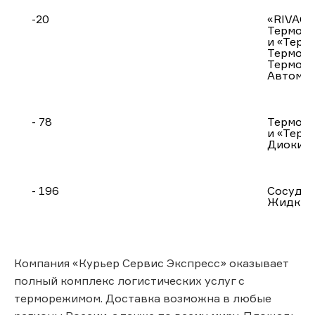
-20
«RIVACO
Термобо
и «Терм
Термоэл
Термода
Автомоб
- 78
Термобо
и «Терм
Диокись
- 196
Сосуды
Жидкий
Компания «Курьер Сервис Экспресс» оказывает
полный комплекс логистических услуг с
терморежимом. Доставка возможна в любые