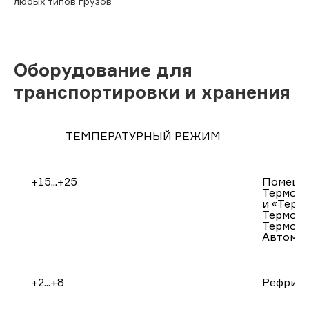
любых типов грузов
Оборудование для
транспортировки и хранения
ТЕМПЕРАТУРНЫЙ РЕЖИМ
+15...+25
Помещен
Термобо
и «Терм
Термоэл
Термода
Автомоб
+2...+8
Рефриж