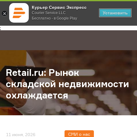
Курьер Сервис Экспресс
Установить
Courier Service LLC
Бесплатно - в Google Play
Главная
О компании
Новости
Retail.ru: Рынок складской недв
;
Retail.ru: Рынок
складской недвижимости
охлаждается
СМИ о нас
11 июня, 2026