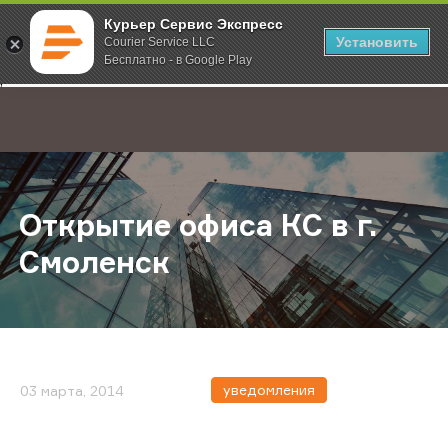
Курьер Сервис Экспресс
Установить
Courier Service LLC
Бесплатно - в Google Play
Главная
О компании
Новости
Открытие офиса КС в г. Смоленск
;
Открытие офиса КС в г.
Смоленск
уведомления
03 марта, 2014