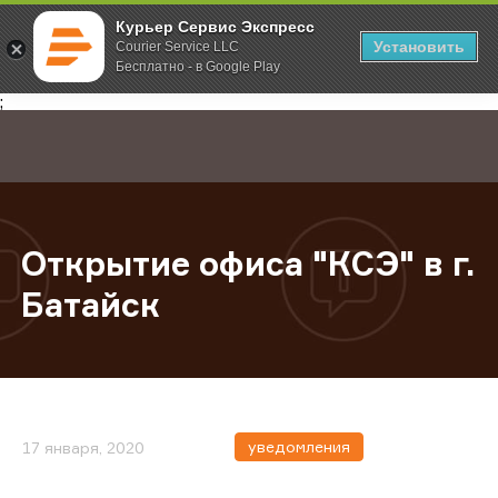
Курьер Сервис Экспресс
Установить
Courier Service LLC
Бесплатно - в Google Play
Главная
О компании
Новости
Открытие офиса "КСЭ" в г. Батайс
;
Открытие офиса "КСЭ" в г.
Батайск
уведомления
17 января, 2020