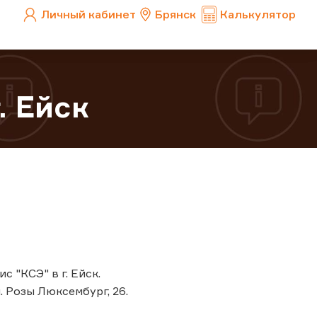
Личный кабинет
Брянск
Калькулятор
. Ейск
с "КСЭ" в г. Ейск.
. Розы Люксембург, 26.