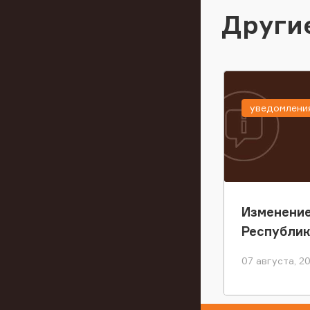
Други
уведомлени
Изменение
Республи
07 августа, 2