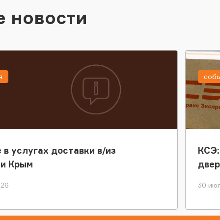
е новости
я
соб
 в услугах доставки в/из
КСЭ:
ки Крым
двер
026
30 июл