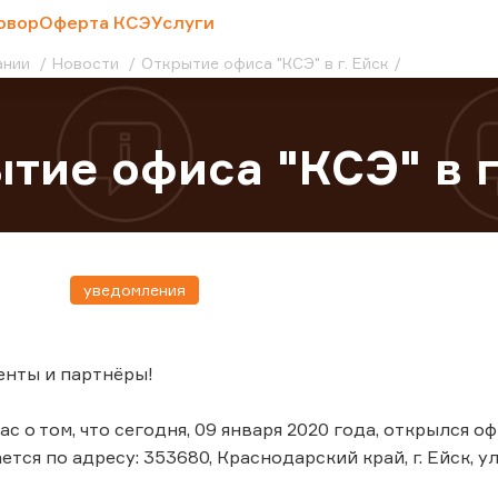
овор
Оферта КСЭ
Услуги
ании
Новости
Открытие офиса "КСЭ" в г. Ейск
тие офиса "КСЭ" в г
уведомления
енты и партнёры!
 о том, что сегодня, 09 января 2020 года, открылся офи
тся по адресу: 353680, Краснодарский край, г. Ейск, ул