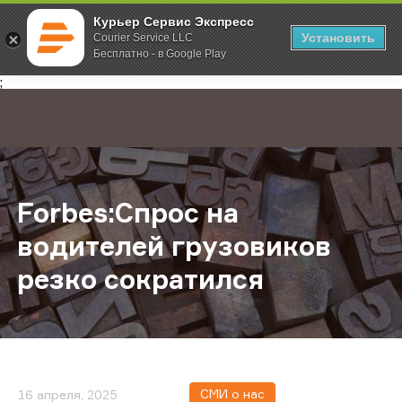
Курьер Сервис Экспресс
Установить
Courier Service LLC
Бесплатно - в Google Play
Главная
О компании
Новости
Forbes:Спрос на водителей грузо
;
Forbes:Спрос на
водителей грузовиков
резко сократился
СМИ о нас
16 апреля, 2025