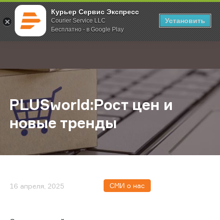
Курьер Сервис Экспресс
Установить
Courier Service LLC
Бесплатно - в Google Play
Главная
О компании
Новости
PLUSworld:Рост цен и новые трен
;
PLUSworld:Рост цен и
новые тренды
СМИ о нас
16 апреля, 2025