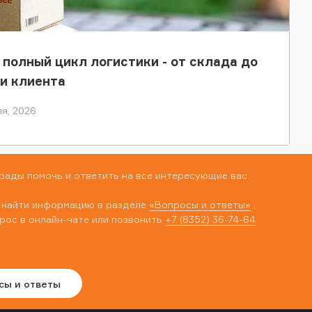
 полный цикл логистики - от склада до
и клиента
я, 2026
рады помочь и ответить на все интересующие вас
 найти информацию в разделе
«Вопросы и ответы»
,
рос в онлайн-чате или позвонить
+7 (8352) 36-74-64
сы и ответы