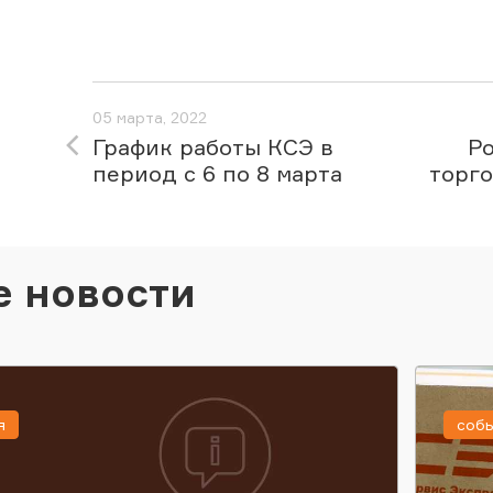
05 марта, 2022
График работы КСЭ в
Ро
период с 6 по 8 марта
торго
е новости
я
соб