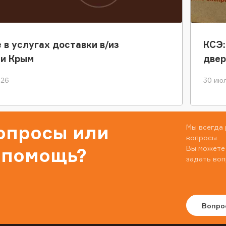
 в услугах доставки в/из
КСЭ:
ки Крым
двер
026
30 июл
вопросы или
Мы всегда 
вопросы.
Вы можете
 помощь?
задать воп
Вопро