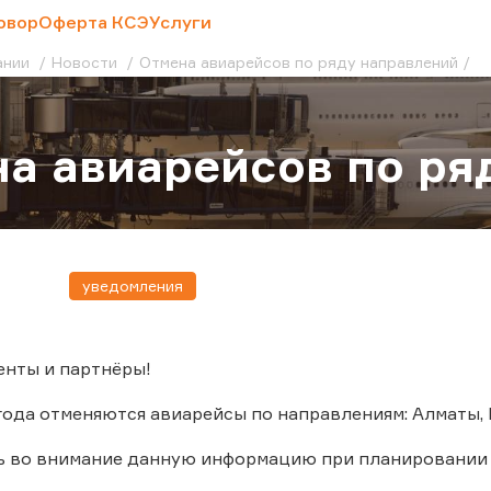
овор
Оферта КСЭ
Услуги
ании
Новости
Отмена авиарейсов по ряду направлений
а авиарейсов по ря
уведомления
енты и партнёры!
 года отменяются авиарейсы по направлениям: Алматы, 
ь во внимание данную информацию при планировании 