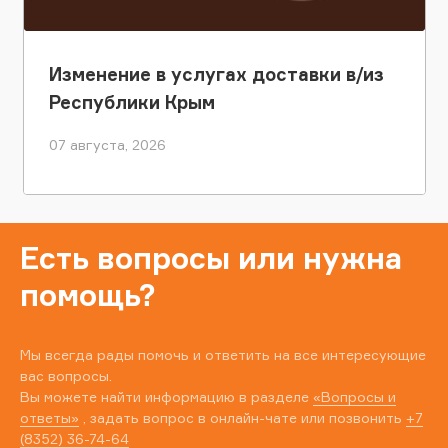
Изменение в услугах доставки в/из
Республики Крым
07 августа, 2026
Есть вопросы или нужна
помощь?
Мы всегда рады помочь и ответить на все интересующие
вас вопросы.
Вы можете найти информацию в разделе
«Вопросы и
ответы»
, задать вопрос в онлайн-чате или позвонить
+7
(8352) 36-74-64