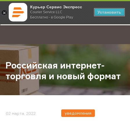
Курьер Сервис Экспресс
Установить
Courier Service LLC
Бесплатно - в Google Play
Главная
О компании
Новости
Российская интернет-торговля и
;
Российская интернет-
торговля и новый формат
уведомления
02 марта, 2022