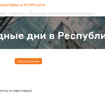
овор
Оферта КСЭ
Услуги
ании
Новости
Выходные дни в Республике Беларусь
ные дни в Республи
уведомления
енты и партнеры!