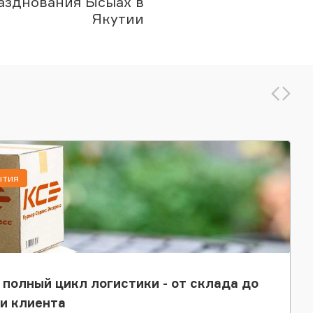
азднования Ысыах в
Якутии
ытия
 полный цикл логистики - от склада до
и клиента