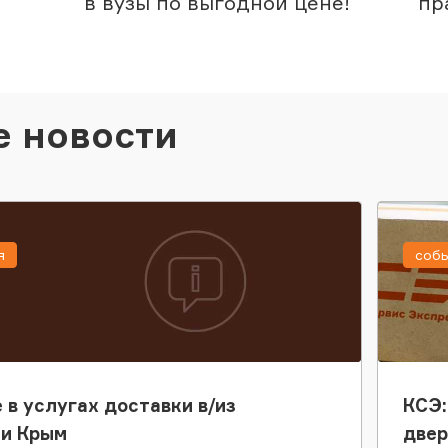
в вузы по выгодной цене!
пр
е новости
я
соб
 в услугах доставки в/из
КСЭ:
ки Крым
двер