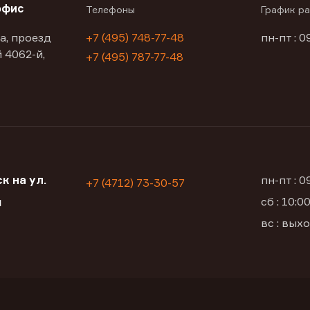
офис
Телефоны
График р
а, проезд
+7 (495) 748-77-48
пн-пт : 0
 4062-й,
+7 (495) 787-77-48
к на ул.
пн-пт : 
+7 (4712) 73-30-57
сб : 10:
я
вс : вых