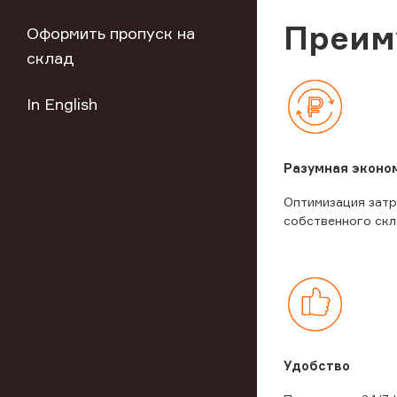
Преим
Оформить пропуск на
склад
In English
Разумная эконо
Оптимизация затр
собственного скл
Удобство