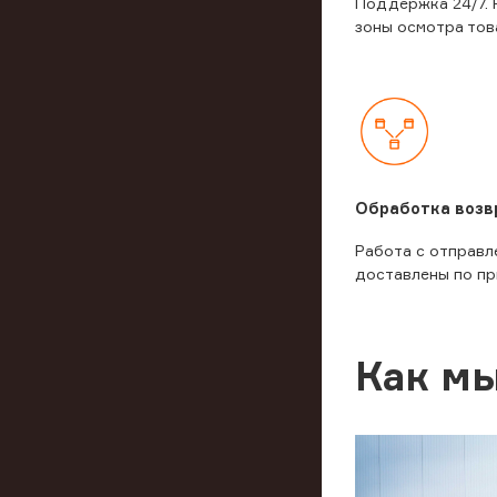
Поддержка 24/7. 
зоны осмотра тов
Обработка возв
Работа с отправл
доставлены по пр
Как мы