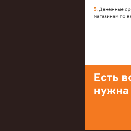
5.
Денежные ср
магазинам по в
Есть 
нужна