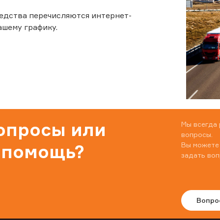
едства перечисляются интернет-
ашему графику.
вопросы или
Мы всегда 
вопросы.
Вы можете
 помощь?
задать воп
Вопро