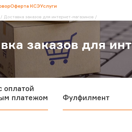
овор
Оферта КСЭ
Услуги
Доставка заказов для интернет-магазинов
вка заказов для ин
с оплатой
ым платежом
Фулфилмент