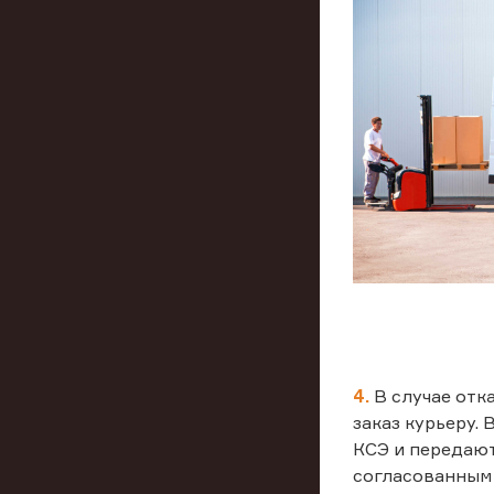
4.
В случае отк
заказ курьеру.
КСЭ и передают
согласованным